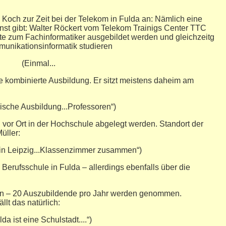
 Koch zur Zeit bei der Telekom in Fulda an: Nämlich eine
onst gibt: Walter Röckert vom Telekom Trainigs Center TTC
te zum Fachinformatiker ausgebildet werden und gleichzeitg
unikationsinformatik studieren
(Einmal...
e kombinierte Ausbildung. Er sitzt meistens daheim am
lische Ausbildung...Professoren“)
or Ort in der Hochschule abgelegt werden. Standort der
üller:
.in Leipzig...Klassenzimmer zusammen“)
Berufsschule in Fulda – allerdings ebenfalls über die
en – 20 Auszubildende pro Jahr werden genommen.
lt das natürlich:
lda ist eine Schulstadt....“)