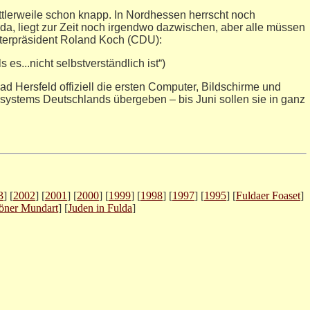
lerweile schon knapp. In Nordhessen herrscht noch
lda, liegt zur Zeit noch irgendwo dazwischen, aber alle müssen
sterpräsident Roland Koch (CDU):
ls es...nicht selbstverständlich ist“)
ad Hersfeld offiziell die ersten Computer, Bildschirme und
ystems Deutschlands übergeben – bis Juni sollen sie in ganz
3
] [
2002
] [
2001
] [
2000
] [
1999
] [
1998
] [
1997
] [
1995
] [
Fuldaer Foaset
]
öner Mundart
] [
Juden in Fulda
]